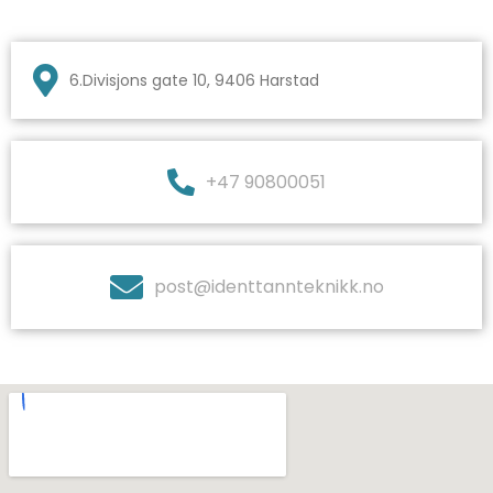
6.Divisjons gate 10, 9406 Harstad
+47 90800051
post@identtannteknikk.no