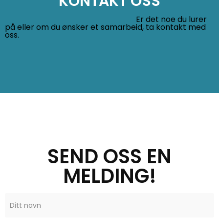
KONTAKT OSS
Er det noe du lurer
på eller om du ønsker et samarbeid, ta kontakt med
oss.
SEND OSS EN
MELDING!