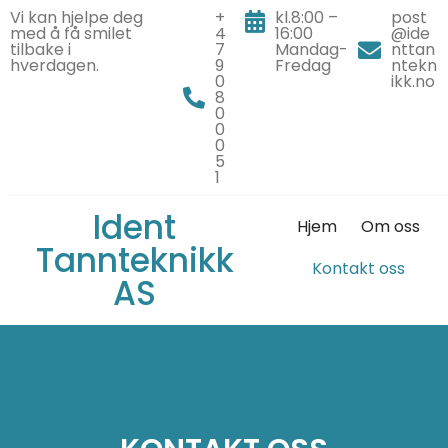
Vi kan hjelpe deg
+
kl.8:00 –
post
med å få smilet
4
16:00
@ide
tilbake i
7
Mandag-
nttan
hverdagen.
9
Fredag
ntekn
0
ikk.no
8
0
0
0
5
1
Ident
Hjem
Om oss
Tannteknikk
Kontakt oss
AS